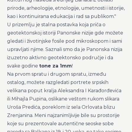
prirode, arheologije, etnologije, umetnosti i istorije,
kao i kontinuirana edukacija i rad sa publikom."
U prizemlju je stalna postavka koja priča o
geotektonskoj istoriji Panonske nizije gde možete
gledati i životinjske fosile pod mikroskopom i sami
upravljati njime. Saznali smo da je Panonska nizija
izuzetno aktivno geotektonsko područje i da
svake godine
tone za 1mm
!
Na prvom spratu i drugom spratu, između
ostalog, možete razgledati portrete srpskih
velikana poput kralja Aleksandra I Karađorđevića
ili Mihajla Pupina, oslikane veštom rukom slikara
Uroša Predića, poreklom iz sela Orlovata blizu
Zrenjanina. Meni najzanimljivije bile su prostorije
koje su prezentovale autentične seoske sobe
naroda sa Balkana iz 19. i 20. veka, pa tako recimo