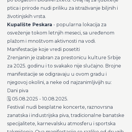
ptica i prirode nudi priliku za istraživanje biljnih i
životinjskih vrsta.
Kupalište Peskara
- popularna lokacija za
osveženje tokom letnjih meseci, sa uređenom
plažom i mnoštvom aktivnosti na vodi.
Manifestacije koje vredi posetiti
Zrenjanin je izabran za prestonicu kulture Srbije
za 2025. godinu i to svakako nije slučajno. Brojne
manifestacije se odigravaju u ovom gradu i
njegovoj okolini, a neke od najzanimljivijih su:
Dani piva
🗓️ 05.08.2025 - 10.08.2025.
Festival nudi besplatne koncerte, raznovrsna
zanatska i industrijska piva, tradicionalne banatske
specijalitete, karnevalsku atmosferu i sportska
takmičenja. Ova manifestacije se razlike od drugih