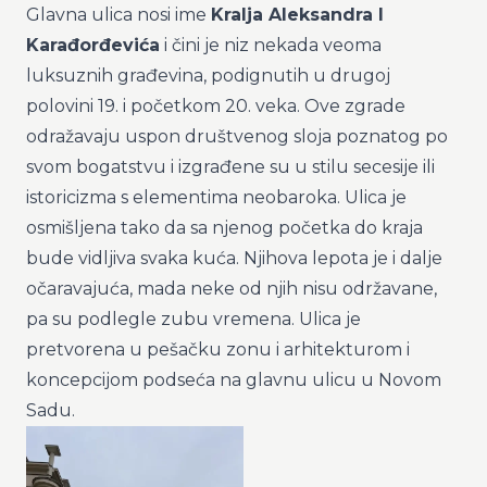
Glavna ulica nosi ime
Kralja Aleksandra I
Karađorđevića
i čini je niz nekada veoma
luksuznih građevina, podignutih u drugoj
polovini 19. i početkom 20. veka. Ove zgrade
odražavaju uspon društvenog sloja poznatog po
svom bogatstvu i izgrađene su u stilu secesije ili
istoricizma s elementima neobaroka. Ulica je
osmišljena tako da sa njenog početka do kraja
bude vidljiva svaka kuća. Njihova lepota je i dalje
očaravajuća, mada neke od njih nisu održavane,
pa su podlegle zubu vremena. Ulica je
pretvorena u pešačku zonu i arhitekturom i
koncepcijom podseća na glavnu ulicu u Novom
Sadu.