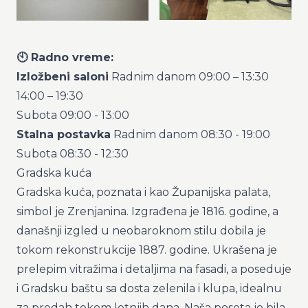
🕙 Radno vreme:
Izložbeni saloni
Radnim danom 09:00 – 13:30
14:00 – 19:30
Subota 09:00 - 13:00
Stalna postavka
Radnim danom 08:30 - 19:00
Subota 08:30 - 12:30
Gradska kuća
Gradska kuća, poznata i kao Županijska palata,
simbol je Zrenjanina. Izgrađena je 1816. godine, a
današnji izgled u neobaroknom stilu dobila je
tokom rekonstrukcije 1887. godine. Ukrašena je
prelepim vitražima i detaljima na fasadi, a poseduje
i Gradsku baštu sa dosta zelenila i klupa, idealnu
za predah tokom letnjih dana. Naša poseta je bila