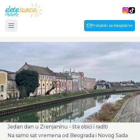
Pretplati se besplatno
Open main menu
Početna
Putovanja
Lepota i zdravlje
Lifestyle
O meni
Jedan dan u Zrenjaninu - šta obići i raditi
Na samo sat vremena od Beograda i Novog Sada