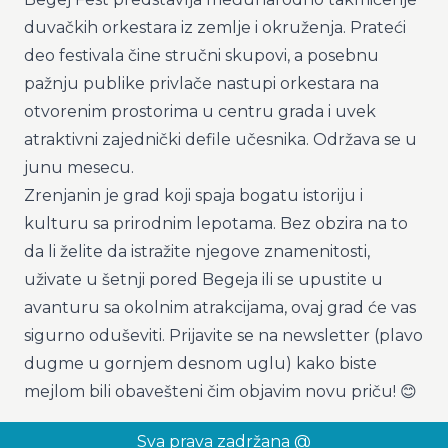
duvačkih orkestara iz zemlje i okruženja. Prateći
deo festivala čine stručni skupovi, a posebnu
pažnju publike privlače nastupi orkestara na
otvorenim prostorima u centru grada i uvek
atraktivni zajednički defile učesnika. Održava se u
junu mesecu.
Zrenjanin je grad koji spaja bogatu istoriju i
kulturu sa prirodnim lepotama. Bez obzira na to
da li želite da istražite njegove znamenitosti,
uživate u šetnji pored Begeja ili se upustite u
avanturu sa okolnim atrakcijama, ovaj grad će vas
sigurno oduševiti. Prijavite se na newsletter (plavo
dugme u gornjem desnom uglu) kako biste
mejlom bili obavešteni čim objavim novu priču! 😊
Sva prava zadržana @