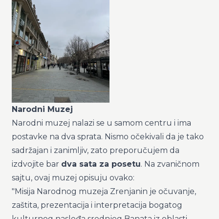
Narodni Muzej
Narodni muzej nalazi se u samom centru i ima
postavke na dva sprata. Nismo očekivali da je tako
sadržajan i zanimljiv, zato preporučujem da
izdvojite bar
dva sata za posetu
. Na zvaničnom
sajtu, ovaj muzej opisuju ovako:
"Misija Narodnog muzeja Zrenjanin je očuvanje,
zaštita, prezentacija i interpretacija bogatog
kulturnog nasleđa srednjeg Banata iz oblasti