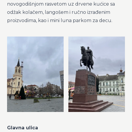
novogodišnjom rasvetom uz drvene kućice sa
odžak kolačem, langošem i ručno izrađenim
proizvodima, kao i mini luna parkom za decu.
Glavna ulica