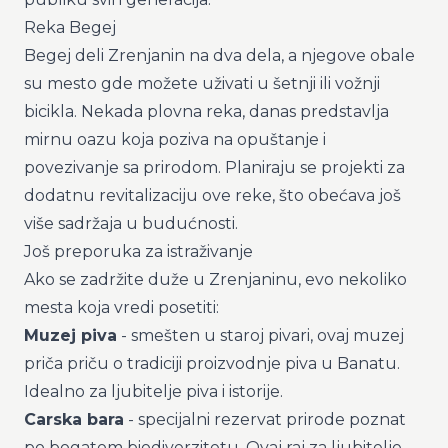
Reka Begej
Begej deli Zrenjanin na dva dela, a njegove obale
su mesto gde možete uživati u šetnji ili vožnji
bicikla. Nekada plovna reka, danas predstavlja
mirnu oazu koja poziva na opuštanje i
povezivanje sa prirodom. Planiraju se projekti za
dodatnu revitalizaciju ove reke, što obećava još
više sadržaja u budućnosti.
Još preporuka za istraživanje
Ako se zadržite duže u Zrenjaninu, evo nekoliko
mesta koja vredi posetiti:
Muzej piva
- smešten u staroj pivari, ovaj muzej
priča priču o tradiciji proizvodnje piva u Banatu.
Idealno za ljubitelje piva i istorije.
Carska bara
- specijalni rezervat prirode poznat
po bogatom biodiverzitetu. Ovaj raj za ljubitelje