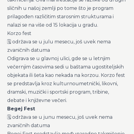
sličnih u našoj zemlji po tome što je program
prilagođen različitim starosnim strukturama i
nalazi se na više od 15 lokacija u gradu.
Korzo fest
🗓️ održava se u julu mesecu, još uvek nema
zvaničnih datuma
Odigrava se u glavnoj ulici, gde se u letnjim
večernjim časovima sedi u baštama ugostiteljskih
objekata ili šeta kao nekada na korzou. Кorzo fest
se predstavlja kroz kulturnoumetnički, likovni,
dramski, muzički i sportski program, tribine,
debate i književne večeri.
Begej Fest
🗓️ održava se u junu mesecu, još uvek nema
zvaničnih datuma
Begej Fest predstavlja međunarodno takmičenje