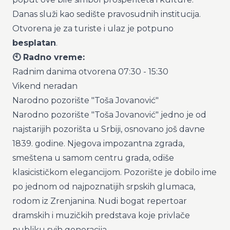
Danas služi kao sedište pravosudnih institucija.
Otvorena je za turiste i ulaz je potpuno
besplatan
.
🕙 Radno vreme:
Radnim danima otvorena 07:30 - 15:30
Vikend neradan
Narodno pozorište "Toša Jovanović"
Narodno pozorište "Toša Jovanović" jedno je od
najstarijih pozorišta u Srbiji, osnovano još davne
1839. godine. Njegova impozantna zgrada,
smeštena u samom centru grada, odiše
klasicističkom elegancijom. Pozorište je dobilo ime
po jednom od najpoznatijih srpskih glumaca,
rodom iz Zrenjanina. Nudi bogat repertoar
dramskih i muzičkih predstava koje privlače
publiku svih generacija.