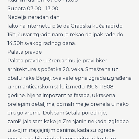
Subota 07:00 - 13:00
Nedelja neradan dan
Iako na internetu piše da Gradska kuća radi do
15h, čuvar zgrade nam je rekao da ipak rade do
14:30h svakog radnog dana.
Palata pravde
Palata pravde u Zrenjaninu je pravi biser
arhitekture s početka 20. veka. Smeštena uz
obalu reke Begej, ova velelepna zgrada izgrađena
u romantičarskom stilu između 1906. i 1908.
godine. Njena impozantna fasada, ukrašena
prelepim detaljima, odmah me je prenela u neko
drugo vreme. Dok sam šetala pored nje,
zamišljala sam kako je Zrenjanin nekada izgledao
u svojim najsjajnijim danima, kada su zgrade
poput ove bile simbol prosperiteta i kulture.