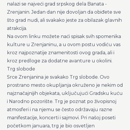
nalazi se najveći grad srpskog dela Banata -
Zrenjanin. Jedan dan nije dovoljan da obiđete sve
što grad nudi, ali svakako jeste za obilazak glavnih
atrakcija.
Na
ovom linku
možete naći spisak svih spomenika
kulture u Zrenjaninu, a u ovom postu vodiću vas
kroz najpoznatije znamenitosti ovog grada, ali i
kroz predloge za dodatne avanture u okolini.
Trg slobode
Srce Zrenjanina je svakako Trg slobode. Ovo
prostrano mesto okupljanja okruženo je nekim od
najznačajnijih objekata, uključujući Gradsku kuću
i Narodno pozorište. Trg je poznat po živopisnoj
atmosferi i na njemu se često održavaju razne
manifestacije, koncerti i sajmovi. Pri našoj poseti
početkom januara, trg je bio osvetljen